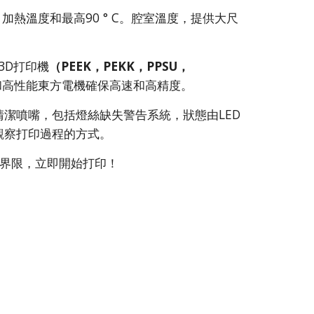
 C。加熱溫度和最高90 ° C。腔室溫度，提供大尺
3D打印機
（PEEK，PEKK，PPSU，
和高性能東方電機確保高速和高精度。
清潔噴嘴，包括燈絲缺失警告系統，狀態由LED
觀察打印過程的方式。
推動界限，立即開始打印！