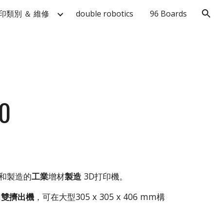
印類別 ＆ 維修
double robotics
96 Boards
ion
0
設計和製造的
工業
增材
製造
3D打印機。
用
雙擠出機
，可在大型305 x 305 x 406 mm構