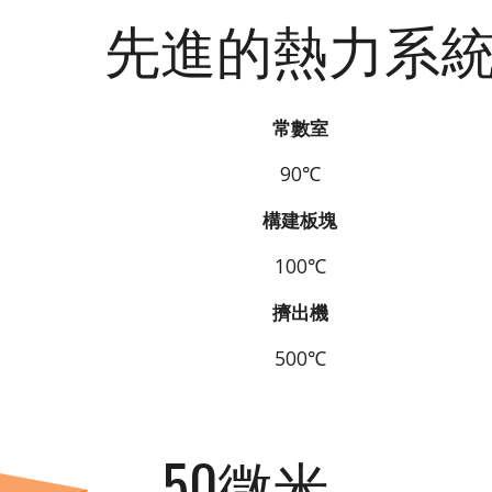
先進的熱力系
常數室
90℃
構建板塊
100℃
擠出機
500℃
50微米