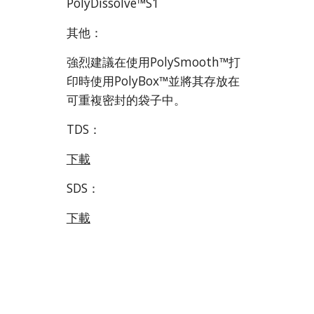
PolyDissolve™S1
其他：
強烈建議在使用PolySmooth™打
印時使用PolyBox™並將其存放在
可重複密封的袋子中。
TDS：
下載
SDS：
下載