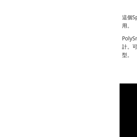
這個S
用。
Pol
計。可
型。