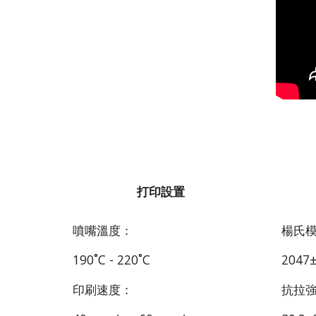
S
打印設置
噴嘴溫度：
楊氏
190˚C - 220˚C
2047
印刷速度：
抗拉