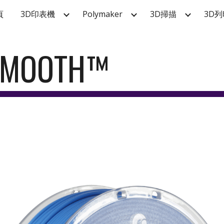
頁
3D印表機
Polymaker
3D掃描
3D列
ip to main content
Skip to navigat
SMOOTH™