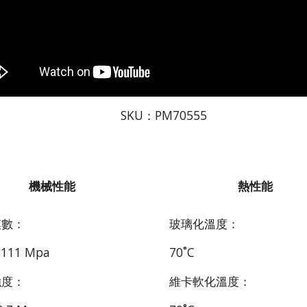
KU：PM70555
機械性能
熱性能
模數：
玻璃化溫度：
±111 Mpa
70˚C
強度：
維卡軟化溫度：