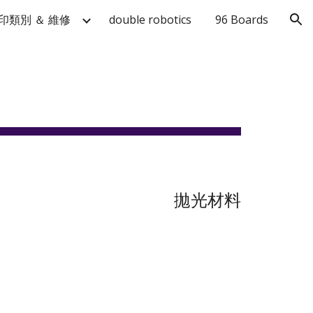
印類別 ＆ 維修
double robotics
96 Boards
ion
拋光材料