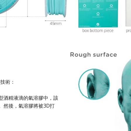
e™技術：
於微型酒精液滴的氣溶膠中，該
。然後，氣溶膠將被3D打