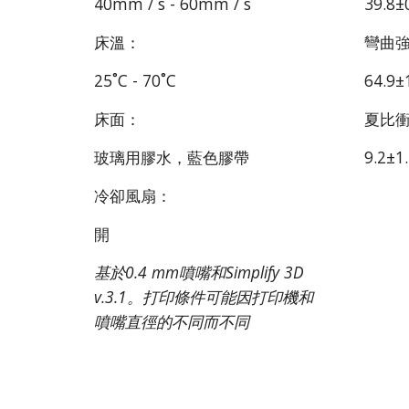
40mm / s - 60mm / s
39.8±
床溫：
彎曲
25˚C - 70˚C
64.9±
床面：
夏比
玻璃用膠水，藍色膠帶
9.2±1.
冷卻風扇：
開
基於0.4 mm噴嘴和Simplify 3D
v.3.1。打印條件可能因打印機和
噴嘴直徑的不同而不同