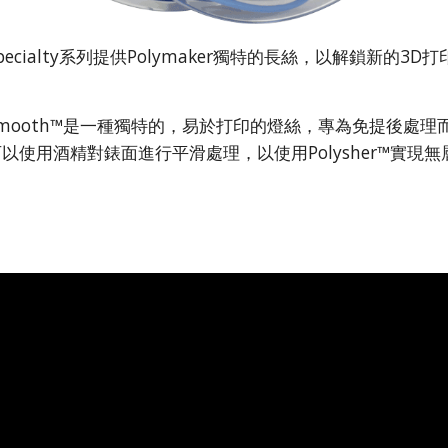
pecialty系列提供Polymaker獨特的長絲，以解鎖新的3D打
ySmooth™是一種獨特的，易於打印的燈絲，專為免提後處理
以使用酒精對錶面進行平滑處理，以使用Polysher™實現無