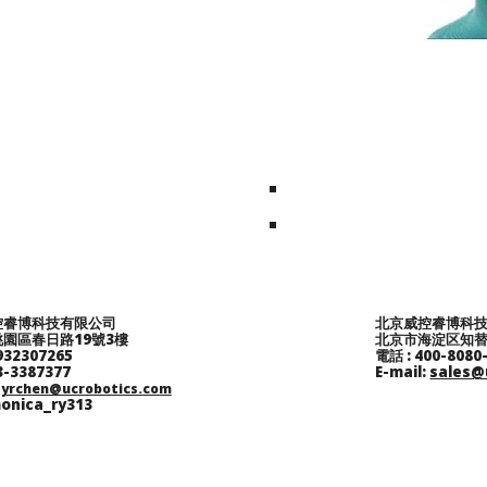
控睿博科技有限公司
北京威控睿博科
園區春日路19號3樓
北京市海淀区知替
932307265
電話 : 400-8080
3-3387377
E-mail:
sales@
:
yrchen@ucrobotics.com
monica_ry313