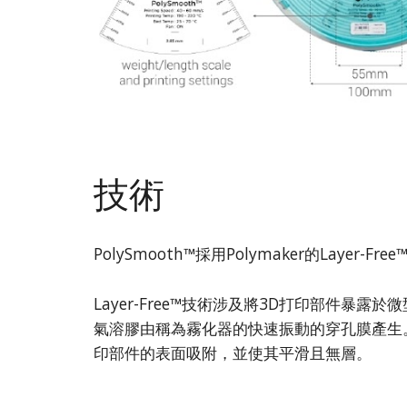
技術
PolySmooth™採用Polymaker的Layer-Fre
Layer-Free™技術涉及將3D打印部件暴露
氣溶膠由稱為霧化器的快速振動的穿孔膜產生
印部件的表面吸附，並使其平滑且無層。